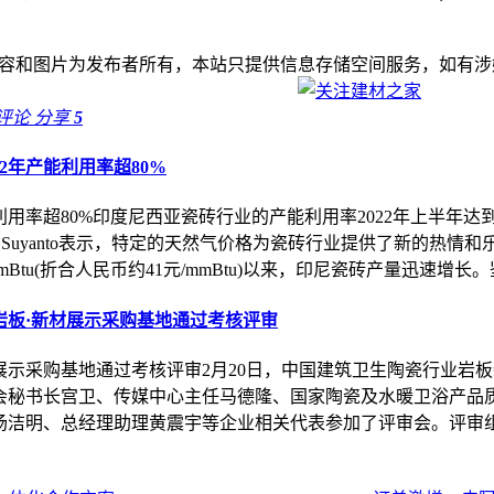
和图片为发布者所有，本站只提供信息存储空间服务，如有涉嫌抄袭/侵
评论
分享
5
2年产能利用率超80%
利用率超80%印度尼西亚瓷砖行业的产能利用率2022年上半年达
y Suyanto表示，特定的天然气价格为瓷砖行业提供了新的热情和乐观
元/mmBtu(折合人民币约41元/mmBtu)以来，印尼瓷砖产量迅速增长
岩板·新材展示采购基地通过考核评审
展示采购基地通过考核评审2月20日，中国建筑卫生陶瓷行业岩
秘书长宫卫、传媒中心主任马德隆、国家陶瓷及水暖卫浴产品质
洁明、总经理助理黄震宇等企业相关代表参加了评审会。评审组经