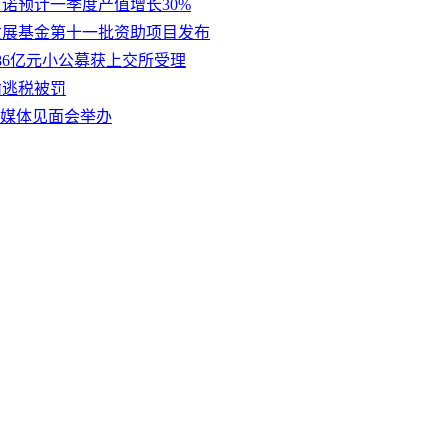
阿诺预计一季度产值增长30%
发展基金第十一批资助项目发布
186亿元小公募获上交所受理
偷逃税被罚
展”媒体见面会举办