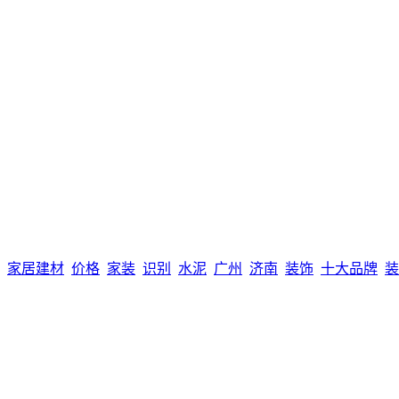
家居建材
价格
家装
识别
水泥
广州
济南
装饰
十大品牌
装