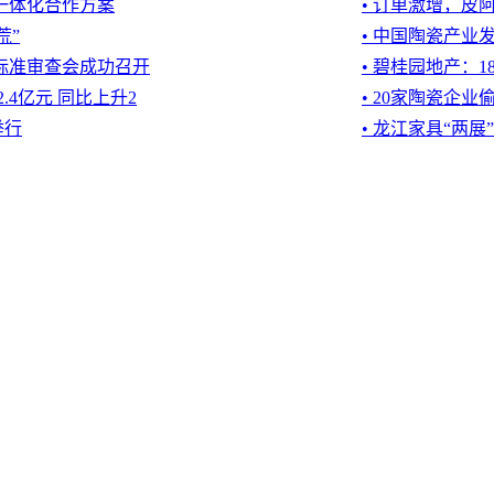
端一体化合作方案
• 订单激增，皮
荒”
• 中国陶瓷产业
M标准审查会成功召开
• 碧桂园地产：
2.4亿元 同比上升2
• 20家陶瓷企业
举行
• 龙江家具“两