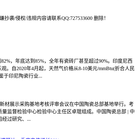
权/违规内容请联系QQ:727533600 删除！
到82%，年底达到85%，全年有瓷砖厂甚至超过90%。印度尼西
。自2020年4月起，天然气价格从8-10美元/mmBtu(折合人民
。鉴于印尼陶瓷行业...
板新材展示采购基地考核评审会议在中国陶瓷总部基地举行。考
量监督检验中心检验中心主任区卓琨组成。中国陶瓷总部 | 中
过研究、...