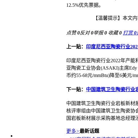
12.5%优先票据。
【温馨提示】本文内容
点赞
0
反对
0
举报
0
收藏
0
打赏
0
上一贴：
印度尼西亚陶瓷行业202
印度尼西亚陶瓷行业2022年产能
亚陶瓷工业协会(ASAKI)主席Ed
币约55-68元/mmBtu)降至6美
下一贴：
中国建筑卫生陶瓷行业
中国建筑卫生陶瓷行业岩板新材
核评审组由中国建筑卫生陶瓷协会
国岩板新材展示采购基地总经理汤
更多
>
最新话题