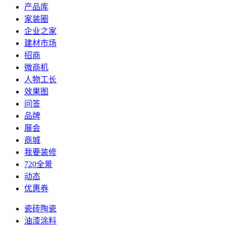
产品库
家装圈
企业之家
建材市场
招商
微商机
人物工长
效果图
问答
品牌
展会
商城
我要装修
720全景
动态
优惠券
瓷砖陶瓷
油漆涂料