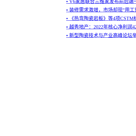
• V6家居联合三维家发布前后
• 装修需求激增，市场却现“用工
• 《热弯陶瓷岩板》等4项CST
• 越秀地产：2022年核心净利润4
• 新型陶瓷技术与产业高峰论坛