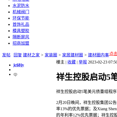
水泥防水
机械阀门
环保节能
首饰礼品
模具塑胶
隔断屏风
招商加盟
家装圈黄金广告位赞助商链接，购买请点击进入
发帖
回复
建材之家
>
家装圈
>
家居建材圈
>
建材圈内事
楼主 |
收藏
|
举报
2023-02-23 07
jc68jy
祥生控股启动5
祥生控股启动5笔美元债重组程序
2月20日晚间，祥生控股集团公
率13%的优先票据；及Xiang She
的年利率12%优先票据；祥生控股发