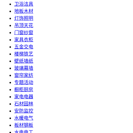
卫浴洁具
地板木材
灯饰照明
吊顶天花
门窗纱窗
家具衣柜
五金交电
楼梯铁艺
壁纸墙纸
玻璃幕墙
窗帘家纺
专题活动
橱柜厨房
家电电器
石材园林
安防监控
水暖电气
板材钢板
水电电工