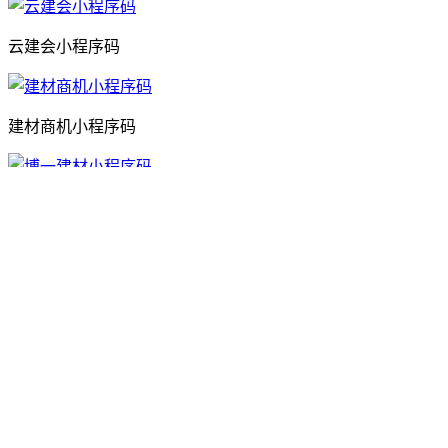
云建会小程序码
建材商机小程序码
博一建材小程序码
卫浴之都
|
建材头条
|
家具头条
|
家居之家
|
装饰之家
|
新基建头
建材
|
关于建材之家
|
联系我们
|
加入建材之家
|
使用协议
|
全国服务电话：0755-82034561/18923733323；客服QQ：
72753
建材之家
旨在传递更多商机信息！信息内容都是网络用户自发贡献，
©2015-2020 Bybc.cn Powered by
建材之家
v4.0
mobilemap
0755-82034561
18923733323