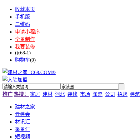
收藏本页
手机版
二维码
申请小程序
全景制作
我要装修
(jc68-1)
购物车
(
0
)
推广
热搜：
家居
建材
河北
装修
市场
陶瓷
公司
招聘
建筑
建材之家
云建会
材讯汇
采景汇
短视频