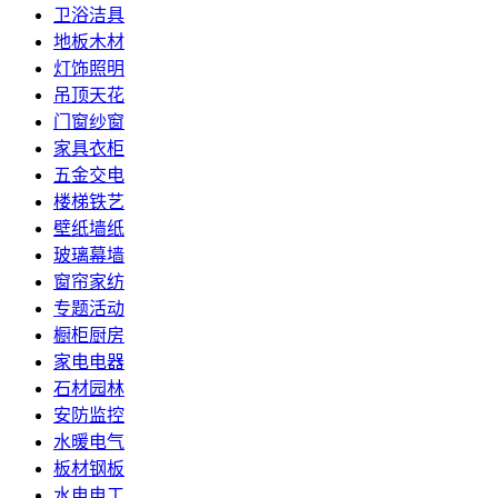
卫浴洁具
地板木材
灯饰照明
吊顶天花
门窗纱窗
家具衣柜
五金交电
楼梯铁艺
壁纸墙纸
玻璃幕墙
窗帘家纺
专题活动
橱柜厨房
家电电器
石材园林
安防监控
水暖电气
板材钢板
水电电工