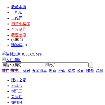
收藏本页
手机版
二维码
申请小程序
全景制作
我要装修
(jc68-1)
购物车
(
0
)
推广
热搜：
家居
五金锁具
创新
济南
楼梯
公司
陶瓷
涂料
建材之家
云建会
材讯汇
采景汇
短视频