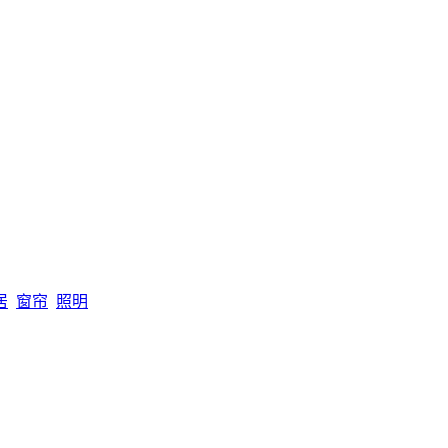
居
窗帘
照明