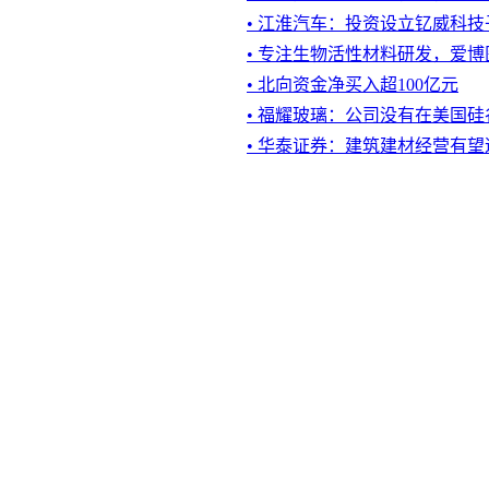
• 江淮汽车：投资设立钇威科技
• 专注生物活性材料研发，爱
• 北向资金净买入超100亿元
• 福耀玻璃：公司没有在美国
• 华泰证券：建筑建材经营有