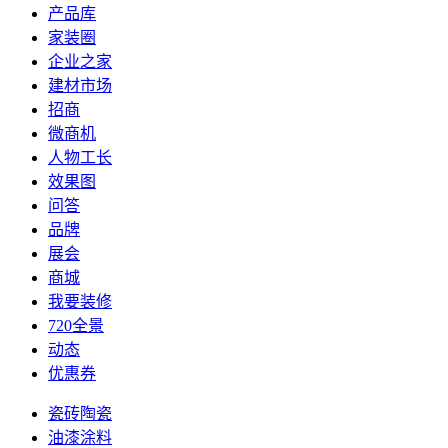
产品库
家装圈
企业之家
建材市场
招商
微商机
人物工长
效果图
问答
品牌
展会
商城
我要装修
720全景
动态
优惠券
瓷砖陶瓷
油漆涂料