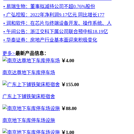
• 易瑞生物：董事拟减持公司不超0.76%股份
• ​广弘控股：2022年净利润9.17亿元 同比增长177
• 润和软件：在芯片与终端设备开发、操作系统、人
• 午间公告：浙江交科下属公司联合预中标18.19亿
• 华泰证券：房地产行业基本面迎来积极变化
更多
>
最新产品信息：
￥4.00
南京达尊地下车库停车场
￥155.00
广东上下铺铁架床柜宿舍
￥88.00
南京地下车库停车场设施
￥1.00