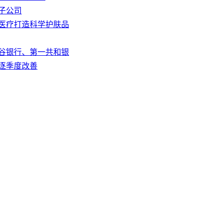
子公司
博医疗打造科学护肤品
硅谷银行、第一共和银
望逐季度改善