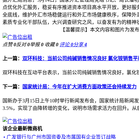
点优化外汇服务，稳妥有序推进资本项目高水平开放，更好服务
全底线，维护外汇市场稳健运行和外汇市场健康秩序，保障外
素质专业化干部队伍，大兴调查研究之风，以奋发有为的精神状
【温馨提示】本文内容和图片为发布者
点赞
0
反对
0
举报
0
收藏
0
评论
0
分享
4
上一篇：
双环科技：当前公司纯碱销售情况良好 氯化铵销售平
双环科技在互动平台表示，当前公司纯碱销售情况良好，氯化铵
下一篇：
国家统计局：今年在扩大消费方面政策还会持续发力
国新办于3月15日上午10时举行新闻发布会，国家统计局新
3.5%，实现了由降转增的变化，说明市场需求活力在回升。从
该企业最新微商机
• 广发银行与广州市国资委及市属国有企业签订战略