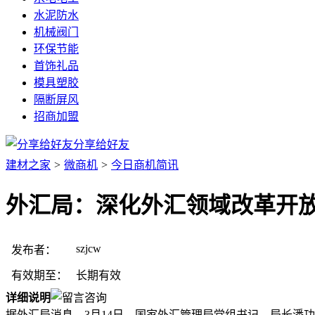
水泥防水
机械阀门
环保节能
首饰礼品
模具塑胶
隔断屏风
招商加盟
分享给好友
建材之家
>
微商机
>
今日商机简讯
外汇局：深化外汇领域改革开
szjcw
发布者：
有效期至：
长期有效
详细说明
据外汇局消息，3月14日，国家外汇管理局党组书记、局长潘