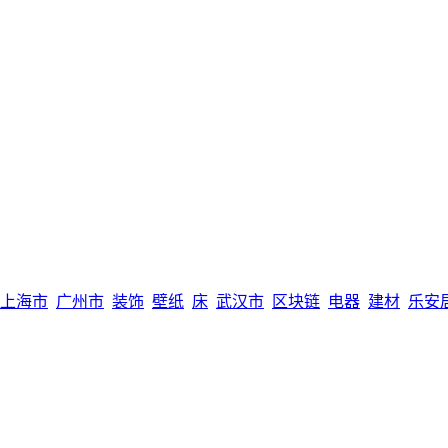
上海市
广州市
装饰
壁纸
床
武汉市
区块链
电器
建材
乐安