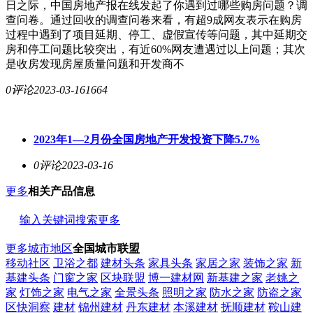
日之际，中国房地产报在线发起了你遇到过哪些购房问题？调
查问卷。通过回收的调查问卷来看，有超9成网友表示在购房
过程中遇到了项目延期、停工、虚假宣传等问题，其中延期交
房和停工问题比较突出，有近60%网友遭遇过以上问题；其次
是收房发现房屋质量问题和开发商不
0评论
2023-03-16
1664
2023年1—2月份全国房地产开发投资下降5.7%
0评论
2023-03-16
更多
相关产品信息
输入关键词搜索更多
更多城市地区
全国城市联盟
移动社区
卫浴之都
建材头条
家具头条
家居之家
装饰之家
新
基建头条
门窗之家
区块联盟
博一建材网
新基建之家
老姚之
家
灯饰之家
电气之家
全景头条
照明之家
防水之家
防盗之家
区快洞察
建材
锦州建材
丹东建材
本溪建材
抚顺建材
鞍山建