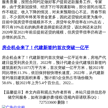
服务质量，按照合同约定做好客户提前还款服务工作。专家
称，由于受新冠疫情、经济下行等因素影响，部分居民出现工
作不稳定、收入下降的情况，对未来预期信心不足。而春节前
后，不少居民年终奖等资金更多，因此还贷较此前更为集中。
目前中国房贷早偿规模并不大，房贷年化早偿率在10%左右，
即只有10%左右的购房者选择提前还房贷，该比例还未达到
2020年至2021年前后提前还贷的规模，但房贷早偿率仍有进一
步增长的压力。
房企机会来了！代建新签约首次突破一亿平
房企机会来了！代建新签约首次突破一亿平近年来，房地产代
建日益受到房企关注。2022年，预计代建企业代建项目新签约
建筑面积为11073万平方米，首次突破一亿平方米，较2021年
同比增长11.3%，依旧保持较快增长速度。2022年，从代建新
签约项目建筑面积来看，预计前5企业所占市场份额为
58.6%，较2021年上升5.4个百分点。2022...
【温馨提示】本文内容和观点为作者所有，本站只提供信息存
储空间服务，如有涉嫌抄袭/侵权/违规内容请联系QQ：
727533600 删除！