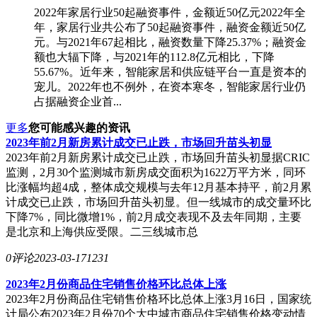
2022年家居行业50起融资事件，金额近50亿元2022年全
年，家居行业共公布了50起融资事件，融资金额近50亿
元。与2021年67起相比，融资数量下降25.37%；融资金
额也大辐下降，与2021年的112.8亿元相比，下降
55.67%。近年来，智能家居和供应链平台一直是资本的
宠儿。2022年也不例外，在资本寒冬，智能家居行业仍
占据融资企业首...
更多
您可能感兴趣的资讯
2023年前2月新房累计成交已止跌，市场回升苗头初显
2023年前2月新房累计成交已止跌，市场回升苗头初显据CRIC
监测，2月30个监测城市新房成交面积为1622万平方米，同环
比涨幅均超4成，整体成交规模与去年12月基本持平，前2月累
计成交已止跌，市场回升苗头初显。但一线城市的成交量环比
下降7%，同比微增1%，前2月成交表现不及去年同期，主要
是北京和上海供应受限。二三线城市总
0评论
2023-03-17
1231
2023年2月份商品住宅销售价格环比总体上涨
2023年2月份商品住宅销售价格环比总体上涨3月16日，国家统
计局公布2023年2月份70个大中城市商品住宅销售价格变动情