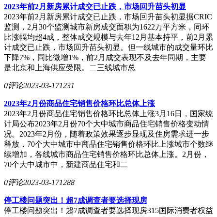
2023年前2月新房累计成交已止跌，市场回升苗头初显
2023年前2月新房累计成交已止跌，市场回升苗头初显据CRIC
监测，2月30个监测城市新房成交面积为1622万平方米，同环
比涨幅均超4成，整体成交规模与去年12月基本持平，前2月累
计成交已止跌，市场回升苗头初显。但一线城市的成交量环比
下降7%，同比微增1%，前2月成交表现不及去年同期，主要
是北京和上海供应受限。二三线城市总
0评论
2023-03-17
1231
2023年2月份商品住宅销售价格环比总体上涨
2023年2月份商品住宅销售价格环比总体上涨3月16日，国家统
计局公布2023年2月份70个大中城市商品住宅销售价格变动情
况。2023年2月份，随着政策效果逐步显现及住房需求进一步
释放，70个大中城市中商品住宅销售价格环比上涨城市个数继
续增加，各线城市商品住宅销售价格环比总体上涨。2月份，
70个大中城市中，新建商品住宅和二
0评论
2023-03-17
1288
停工楼问题突出！超7成调查者要选择现房
停工楼问题突出！超7成调查者要选择现房315国际消费者权益