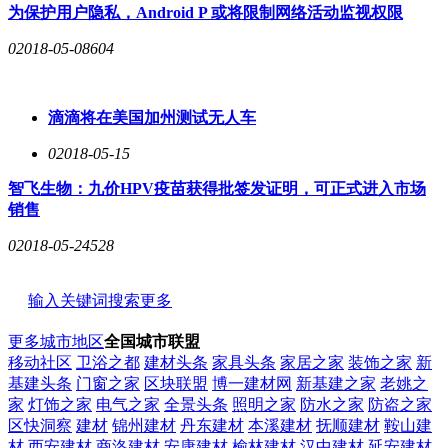
为保护用户隐私，Android P 或将限制网络活动监视权限
0
2018-05-08
604
滴滴将在美国加州测试无人车
0
2018-05-15
智飞生物：九价HPV疫苗获得批签发证明，可正式进入市场
销售
0
2018-05-24
528
输入关键词搜索更多
更多城市地区
全国城市联盟
移动社区
卫浴之都
建材头条
家具头条
家居之家
装饰之家
新
基建头条
门窗之家
区块联盟
博一建材网
新基建之家
老姚之
家
灯饰之家
电气之家
全景头条
照明之家
防水之家
防盗之家
区快洞察
建材
锦州建材
丹东建材
本溪建材
抚顺建材
鞍山建
材
西安建材
商洛建材
安康建材
榆林建材
汉中建材
延安建材