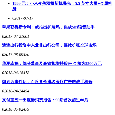
1999 元：小米变焦双摄新机曝光，5.5 英寸大屏+金属机
身
0
2017-07-17
苹果获得新专利：或推出扩展坞，集成Siri语音助手
0
2017-07-21
601
滴滴出行投资中东北非出行公司，继续扩张全球市场
0
2017-08-09
520
华夏幸福：部分董事及高管拟增持股份 金额为5500万元
0
2018-04-18
478
魏则西事件后，百度竞价排名医疗广告转战手机端
0
2018-04-24
454
支付宝五一出境游消费报告：90后首次超过80后
0
2018-05-02
479