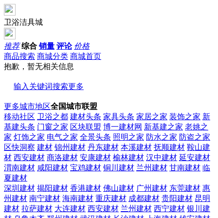
卫浴洁具城
推荐
综合
销量
评论
价格
商品搜索
商城分类
商城首页
抱歉，暂无相关信息
输入关键词搜索更多
更多城市地区
全国城市联盟
移动社区
卫浴之都
建材头条
家具头条
家居之家
装饰之家
新
基建头条
门窗之家
区块联盟
博一建材网
新基建之家
老姚之
家
灯饰之家
电气之家
全景头条
照明之家
防水之家
防盗之家
区快洞察
建材
锦州建材
丹东建材
本溪建材
抚顺建材
鞍山建
材
西安建材
商洛建材
安康建材
榆林建材
汉中建材
延安建材
渭南建材
咸阳建材
宝鸡建材
铜川建材
兰州建材
甘南建材
临
夏建材
深圳建材
揭阳建材
香港建材
佛山建材
广州建材
东莞建材
惠
州建材
南宁建材
海南建材
重庆建材
成都建材
贵阳建材
昆明
建材
拉萨建材
大连建材
西安建材
兰州建材
西宁建材
银川建