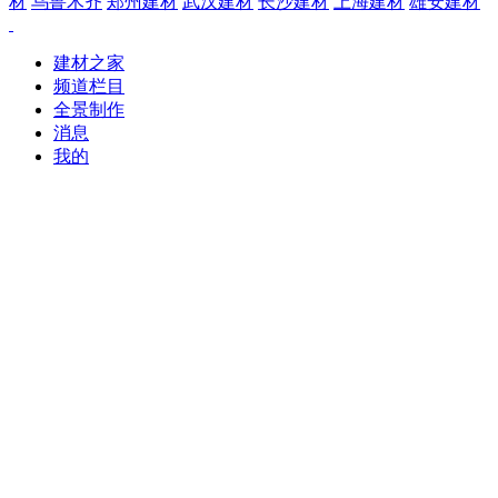
材
乌鲁木齐
郑州建材
武汉建材
长沙建材
上海建材
雄安建材
建材之家
频道栏目
全景制作
消息
我的