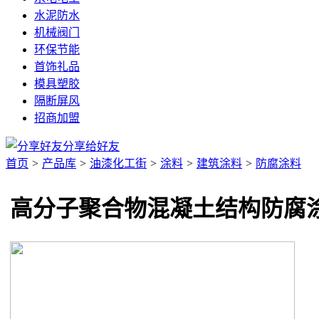
水泥防水
机械阀门
环保节能
首饰礼品
模具塑胶
隔断屏风
招商加盟
分享给好友
首页
>
产品库
>
油漆化工街
>
涂料
>
建筑涂料
>
防腐涂料
高分子聚合物混凝土结构防腐