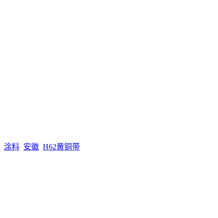
涂料
安徽
H62黄铜带