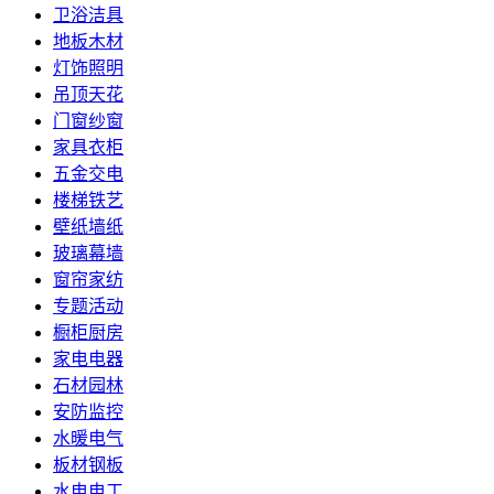
卫浴洁具
地板木材
灯饰照明
吊顶天花
门窗纱窗
家具衣柜
五金交电
楼梯铁艺
壁纸墙纸
玻璃幕墙
窗帘家纺
专题活动
橱柜厨房
家电电器
石材园林
安防监控
水暖电气
板材钢板
水电电工