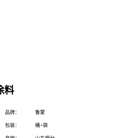
涂料
品牌：
鲁蒙
包装：
桶+袋