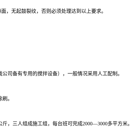
麻面，无起鼓裂纹，否则必须处理达到以上要求。
公司备有专用的搅拌设备），一般情况采用人工配制。
涂刷。
0公斤，三人组成施工组，每台班可完成2000—3000多平方米。