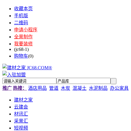
收藏本页
手机版
二维码
申请小程序
全景制作
我要装修
(jc68-1)
购物车
(
0
)
推广
热搜：
酒店用品
管道
木炭
混凝土
水泥制品
办公家具
建材之家
云建会
材讯汇
采景汇
短视频