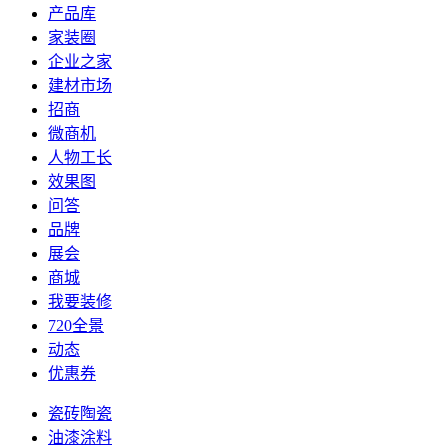
产品库
家装圈
企业之家
建材市场
招商
微商机
人物工长
效果图
问答
品牌
展会
商城
我要装修
720全景
动态
优惠券
瓷砖陶瓷
油漆涂料