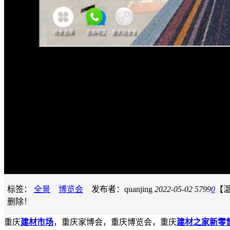
标签：
全景
博览会
发布者：quanjing
2022-05-02
5799
0
【温
删除！
重庆
建材市场
，重庆家博会，重庆博览会，重庆
建材之家
新零