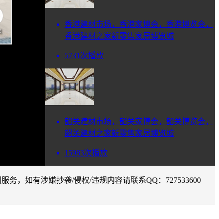
香港建材市场，香港家博会，香港博览会，
香港建材之家新零售家居博览城
5731次播放
韶关建材市场，韶关家博会，韶关博览会，
韶关建材之家新零售家居博览城
15983次播放
如有涉嫌抄袭/侵权/违规内容请联系QQ：727533600