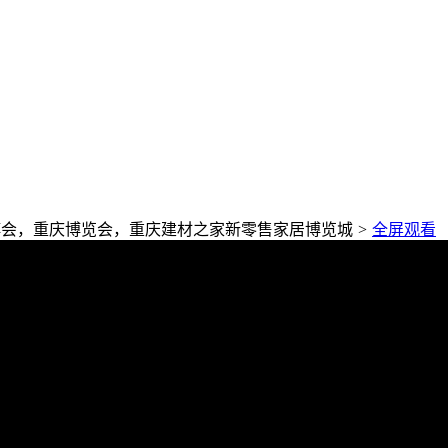
会，重庆博览会，重庆建材之家新零售家居博览城
>
全屏观看