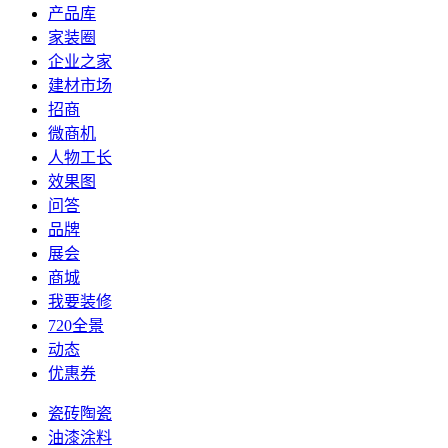
产品库
家装圈
企业之家
建材市场
招商
微商机
人物工长
效果图
问答
品牌
展会
商城
我要装修
720全景
动态
优惠券
瓷砖陶瓷
油漆涂料