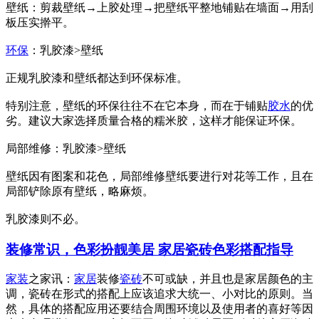
壁纸：剪裁壁纸→上胶处理→把壁纸平整地铺贴在墙面→用刮
板压实擀平。
环保
：乳胶漆>壁纸
正规乳胶漆和壁纸都达到环保标准。
特别注意，壁纸的环保往往不在它本身，而在于铺贴
胶水
的优
劣。建议大家选择质量合格的糯米胶，这样才能保证环保。
局部维修：乳胶漆>壁纸
壁纸因有图案和花色，局部维修壁纸要进行对花等工作，且在
局部铲除原有壁纸，略麻烦。
乳胶漆则不必。
装修常识，色彩扮靓美居 家居瓷砖色彩搭配指导
家装
之家讯：
家居
装修
瓷砖
不可或缺，并且也是家居颜色的主
调，瓷砖在形式的搭配上应该追求大统一、小对比的原则。当
然，具体的搭配应用还要结合周围环境以及使用者的喜好等因