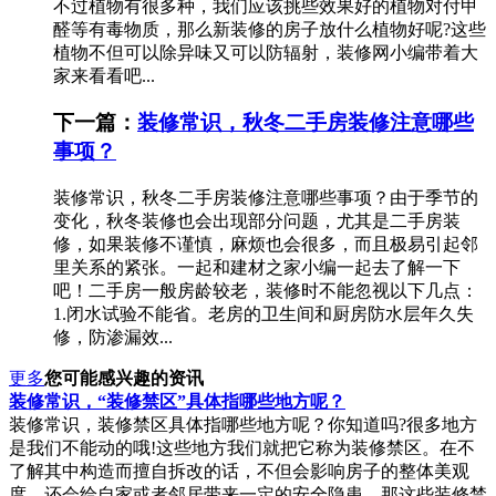
不过植物有很多种，我们应该挑些效果好的植物对付甲
醛等有毒物质，那么新装修的房子放什么植物好呢?这些
植物不但可以除异味又可以防辐射，装修网小编带着大
家来看看吧...
下一篇：
装修常识，秋冬二手房装修注意哪些
事项？
装修常识，秋冬二手房装修注意哪些事项？由于季节的
变化，秋冬装修也会出现部分问题，尤其是二手房装
修，如果装修不谨慎，麻烦也会很多，而且极易引起邻
里关系的紧张。一起和建材之家小编一起去了解一下
吧！二手房一般房龄较老，装修时不能忽视以下几点：
1.闭水试验不能省。老房的卫生间和厨房防水层年久失
修，防渗漏效...
更多
您可能感兴趣的资讯
装修常识，“装修禁区”具体指哪些地方呢？
装修常识，装修禁区具体指哪些地方呢？你知道吗?很多地方
是我们不能动的哦!这些地方我们就把它称为装修禁区。在不
了解其中构造而擅自拆改的话，不但会影响房子的整体美观
度，还会给自家或者邻居带来一定的安全隐患。那这些装修禁