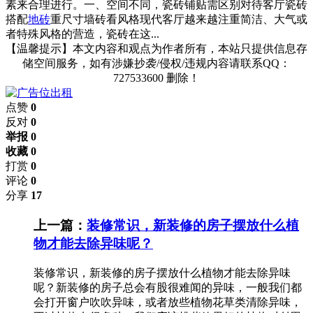
素来合理进行。一、空间不同，瓷砖铺贴需区别对待客厅瓷砖
搭配
地砖
重尺寸墙砖看风格现代客厅越来越注重简洁、大气或
者特殊风格的营造，瓷砖在这...
【温馨提示】本文内容和观点为作者所有，本站只提供信息存
储空间服务，如有涉嫌抄袭/侵权/违规内容请联系QQ：
727533600 删除！
点赞
0
反对
0
举报 0
收藏 0
打赏
0
评论
0
分享
17
上一篇：
装修常识，新装修的房子摆放什么植
物才能去除异味呢？
装修常识，新装修的房子摆放什么植物才能去除异味
呢？新装修的房子总会有股很难闻的异味，一般我们都
会打开窗户吹吹异味，或者放些植物花草类清除异味，