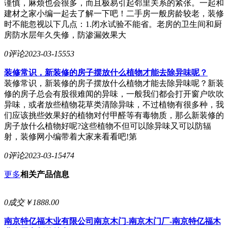
谨慎，麻烦也会很多，而且极易引起邻里关系的紧张。一起和
建材之家小编一起去了解一下吧！二手房一般房龄较老，装修
时不能忽视以下几点：1.闭水试验不能省。老房的卫生间和厨
房防水层年久失修，防渗漏效果大
0评论
2023-03-15
553
装修常识，新装修的房子摆放什么植物才能去除异味呢？
装修常识，新装修的房子摆放什么植物才能去除异味呢？新装
修的房子总会有股很难闻的异味，一般我们都会打开窗户吹吹
异味，或者放些植物花草类清除异味，不过植物有很多种，我
们应该挑些效果好的植物对付甲醛等有毒物质，那么新装修的
房子放什么植物好呢?这些植物不但可以除异味又可以防辐
射，装修网小编带着大家来看看吧!第
0评论
2023-03-15
474
更多
相关产品信息
0成交
￥1888.00
南京特亿福木业有限公司
南京木门-南京木门厂-南京特亿福木