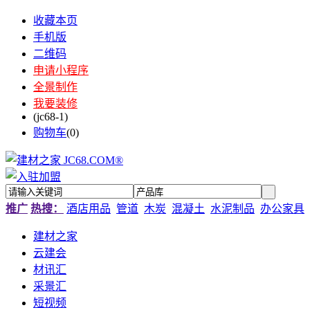
收藏本页
手机版
二维码
申请小程序
全景制作
我要装修
(jc68-1)
购物车
(
0
)
推广
热搜：
酒店用品
管道
木炭
混凝土
水泥制品
办公家具
建材之家
云建会
材讯汇
采景汇
短视频