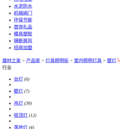
水泥防水
机械阀门
环保节能
首饰礼品
模具塑胶
隔断屏风
招商加盟
建材之家
>
产品库
>
灯具照明街
>
室内照明灯具
>
壁灯
行业
台灯
(6)
壁灯
(7)
吊灯
(39)
吸顶灯
(12)
落地灯
(4)