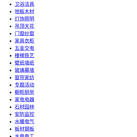
卫浴洁具
地板木材
灯饰照明
吊顶天花
门窗纱窗
家具衣柜
五金交电
楼梯铁艺
壁纸墙纸
玻璃幕墙
窗帘家纺
专题活动
橱柜厨房
家电电器
石材园林
安防监控
水暖电气
板材钢板
水电电工