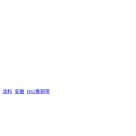
涂料
安徽
H62黄铜带