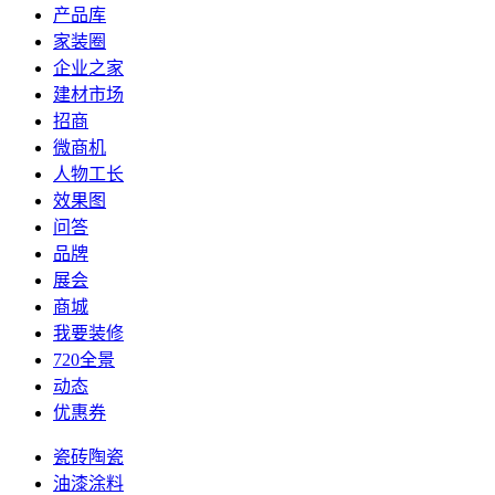
产品库
家装圈
企业之家
建材市场
招商
微商机
人物工长
效果图
问答
品牌
展会
商城
我要装修
720全景
动态
优惠券
瓷砖陶瓷
油漆涂料