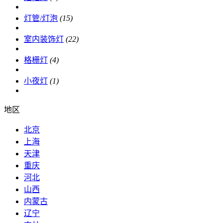
灯管/灯泡
(15)
室内装饰灯
(22)
格栅灯
(4)
小夜灯
(1)
地区
北京
上海
天津
重庆
河北
山西
内蒙古
辽宁