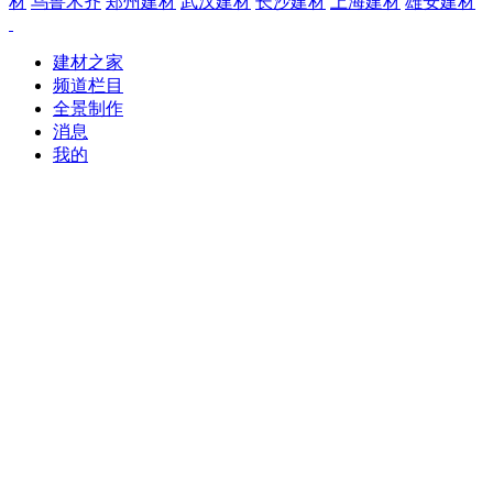
材
乌鲁木齐
郑州建材
武汉建材
长沙建材
上海建材
雄安建材
建材之家
频道栏目
全景制作
消息
我的