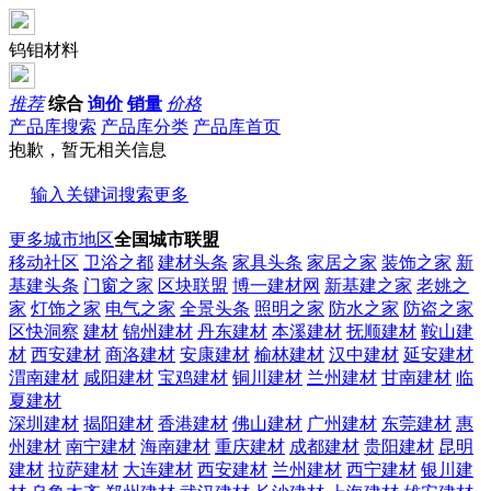
钨钼材料
推荐
综合
询价
销量
价格
产品库搜索
产品库分类
产品库首页
抱歉，暂无相关信息
输入关键词搜索更多
更多城市地区
全国城市联盟
移动社区
卫浴之都
建材头条
家具头条
家居之家
装饰之家
新
基建头条
门窗之家
区块联盟
博一建材网
新基建之家
老姚之
家
灯饰之家
电气之家
全景头条
照明之家
防水之家
防盗之家
区快洞察
建材
锦州建材
丹东建材
本溪建材
抚顺建材
鞍山建
材
西安建材
商洛建材
安康建材
榆林建材
汉中建材
延安建材
渭南建材
咸阳建材
宝鸡建材
铜川建材
兰州建材
甘南建材
临
夏建材
深圳建材
揭阳建材
香港建材
佛山建材
广州建材
东莞建材
惠
州建材
南宁建材
海南建材
重庆建材
成都建材
贵阳建材
昆明
建材
拉萨建材
大连建材
西安建材
兰州建材
西宁建材
银川建