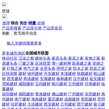
壁毯
推荐
综合
询价
销量
价格
产品库搜索
产品库分类
产品库首页
抱歉，暂无相关信息
输入关键词搜索更多
更多城市地区
全国城市联盟
移动社区
卫浴之都
建材头条
家具头条
家居之家
装饰之家
新
基建头条
门窗之家
区块联盟
博一建材网
新基建之家
老姚之
家
灯饰之家
电气之家
全景头条
照明之家
防水之家
防盗之家
区快洞察
建材
锦州建材
丹东建材
本溪建材
抚顺建材
鞍山建
材
西安建材
商洛建材
安康建材
榆林建材
汉中建材
延安建材
渭南建材
咸阳建材
宝鸡建材
铜川建材
兰州建材
甘南建材
临
夏建材
深圳建材
揭阳建材
香港建材
佛山建材
广州建材
东莞建材
惠
州建材
南宁建材
海南建材
重庆建材
成都建材
贵阳建材
昆明
建材
拉萨建材
大连建材
西安建材
兰州建材
西宁建材
银川建