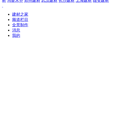
材
乌鲁木齐
郑州建材
武汉建材
长沙建材
上海建材
雄安建材
建材之家
频道栏目
全景制作
消息
我的