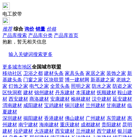
电工胶带
推荐
综合
询价
销量
价格
产品库搜索
产品库分类
产品库首页
抱歉，暂无相关信息
输入关键词搜索更多
更多城市地区
全国城市联盟
移动社区
卫浴之都
建材头条
家具头条
家居之家
装饰之家
新
基建头条
门窗之家
区块联盟
博一建材网
新基建之家
老姚之
家
灯饰之家
电气之家
全景头条
照明之家
防水之家
防盗之家
区快洞察
建材
锦州建材
丹东建材
本溪建材
抚顺建材
鞍山建
材
西安建材
商洛建材
安康建材
榆林建材
汉中建材
延安建材
渭南建材
咸阳建材
宝鸡建材
铜川建材
兰州建材
甘南建材
临
夏建材
深圳建材
揭阳建材
香港建材
佛山建材
广州建材
东莞建材
惠
州建材
南宁建材
海南建材
重庆建材
成都建材
贵阳建材
昆明
建材
拉萨建材
大连建材
西安建材
兰州建材
西宁建材
银川建