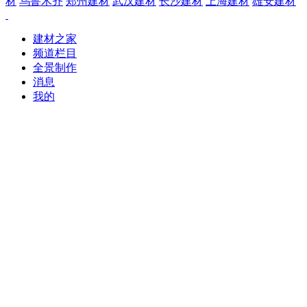
材
乌鲁木齐
郑州建材
武汉建材
长沙建材
上海建材
雄安建材
建材之家
频道栏目
全景制作
消息
我的