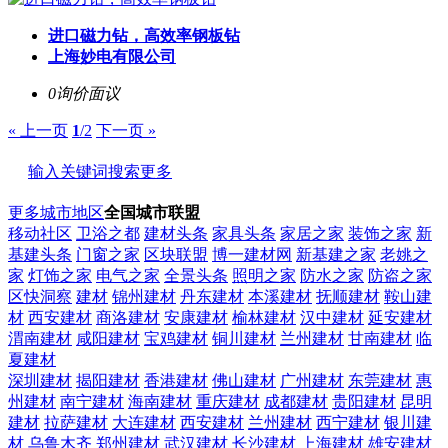
进口磁力钻，高效率钢板钻
上海妙电有限公司
0询价
面议
« 上一页
1
/2
下一页 »
输入关键词搜索更多
更多城市地区
全国城市联盟
移动社区
卫浴之都
建材头条
家具头条
家居之家
装饰之家
新
基建头条
门窗之家
区块联盟
博一建材网
新基建之家
老姚之
家
灯饰之家
电气之家
全景头条
照明之家
防水之家
防盗之家
区快洞察
建材
锦州建材
丹东建材
本溪建材
抚顺建材
鞍山建
材
西安建材
商洛建材
安康建材
榆林建材
汉中建材
延安建材
渭南建材
咸阳建材
宝鸡建材
铜川建材
兰州建材
甘南建材
临
夏建材
深圳建材
揭阳建材
香港建材
佛山建材
广州建材
东莞建材
惠
州建材
南宁建材
海南建材
重庆建材
成都建材
贵阳建材
昆明
建材
拉萨建材
大连建材
西安建材
兰州建材
西宁建材
银川建
材
乌鲁木齐
郑州建材
武汉建材
长沙建材
上海建材
雄安建材