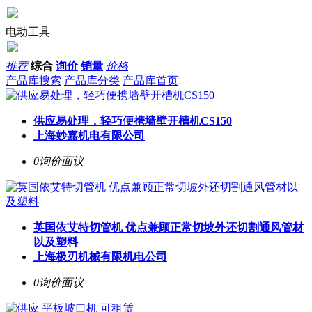
电动工具
推荐
综合
询价
销量
价格
产品库搜索
产品库分类
产品库首页
供应易处理，轻巧便携墙壁开槽机CS150
上海妙嘉机电有限公司
0询价
面议
英国依艾特切管机 优点兼顾正常切坡外还切割通风管材
以及塑料
上海极刃机械有限机电公司
0询价
面议