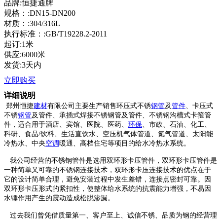
品牌:恒捷通牌
规格：:DN15-DN200
材质：:304/316L
执行标准：:GB/T19228.2-2011
起订:1米
供应:6000米
发货:3天内
立即购买
详细说明
郑州恒捷
建材
有限公司
主要生产销售
环压式不锈
钢管
及
管件
、卡压式
不锈
钢管
及管件、承插式焊接不锈钢管及管件、不锈钢沟槽式卡箍管
件，
适合用于酒店、宾馆、医院、医药、
环保
、市政、石油、化工、
科研、食品
/
饮料、生活直饮水、空压机气体管道、氮气管道、太阳能
冷热水、中央
空调
暖通、高档住宅等项目的给水冷热水系统。
我公司经营的不锈钢管件是选用双环形卡压管件，双环形卡压管件是
一种简单又可靠的不锈钢连接技术，双环形卡压连接技术的优点在于
它的设计简单合理，避免安装过程中发生差错，连接点密封可靠。因
双环形卡压形式的紧扣性，使整体给水系统的抗震能力增强，不易因
水锤作用产生的震动造成松脱渗漏。
过去
我们
曾
凭借
质量第一、客户至上、诚信不锈、品质为钢的
经营理