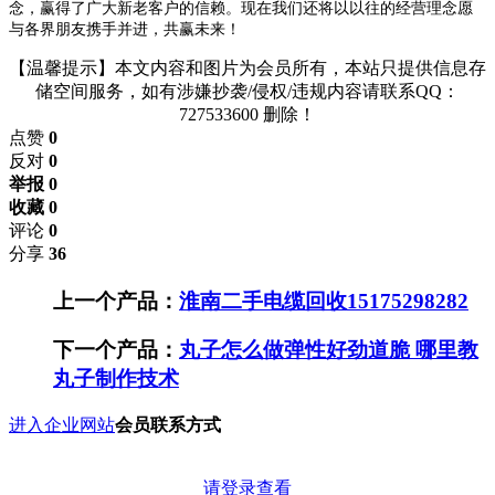
念，赢得了广大
新老
客户的信赖。
现在
我们
还将以以往的经营理念
愿
与各界朋友携手并进，共
赢未来
！
【温馨提示】本文内容和图片为会员所有，本站只提供信息存
储空间服务，如有涉嫌抄袭/侵权/违规内容请联系QQ：
727533600 删除！
点赞
0
反对
0
举报 0
收藏 0
评论
0
分享
36
上一个产品：
淮南二手电缆回收15175298282
下一个产品：
丸子怎么做弹性好劲道脆 哪里教
丸子制作技术
进入企业网站
会员联系方式
请登录查看