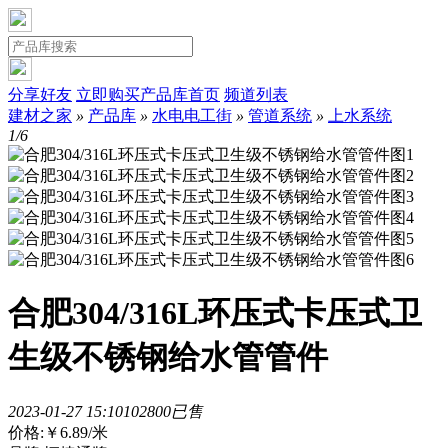
分享好友
立即购买
产品库首页
频道列表
建材之家
»
产品库
»
水电电工街
»
管道系统
»
上水系统
1/6
合肥304/316L环压式卡压式卫
生级不锈钢给水管管件
2023-01-27 15:10
10280
0已售
价格:
￥6.89
/米